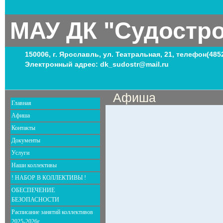
МАУ ДК "Судостр
150006, г. Ярославль, ул. Театральная, 21, телефон(485
Электронный адрес: dk_sudostr@mail.ru
Афиша
Главная
Афиша
Контакты
Документы
Услуги
Наши коллективы
! НАБОР В КОЛЛЕКТИВЫ !
ОБЕСПЕЧЕНИЕ
БЕЗОПАСНОСТИ
Расписание занятий коллективов
2025-2026г