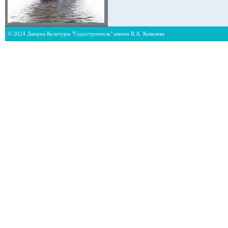
© 2024 Дворец Культуры "Судостроитель" имени В.А. Ковалева