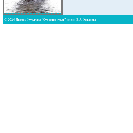
© 2024 Дворец Культуры "Судостроитель" имени В.А. Ковалева