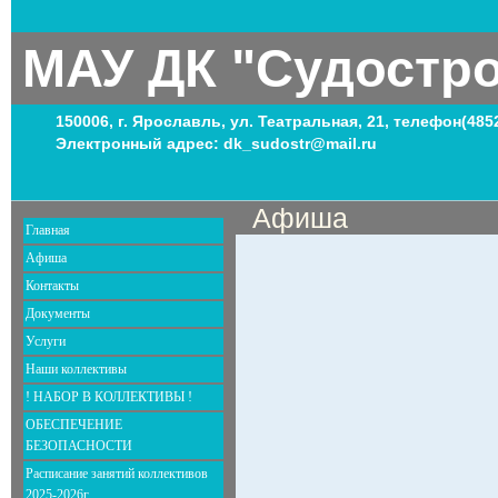
МАУ ДК "Судостр
150006, г. Ярославль, ул. Театральная, 21, телефон(485
Электронный адрес: dk_sudostr@mail.ru
Афиша
Главная
Афиша
Контакты
Документы
Услуги
Наши коллективы
! НАБОР В КОЛЛЕКТИВЫ !
ОБЕСПЕЧЕНИЕ
БЕЗОПАСНОСТИ
Расписание занятий коллективов
2025-2026г