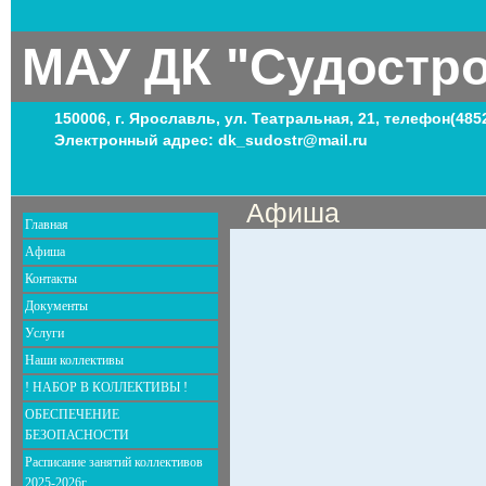
МАУ ДК "Судостр
150006, г. Ярославль, ул. Театральная, 21, телефон(485
Электронный адрес: dk_sudostr@mail.ru
Афиша
Главная
Афиша
Контакты
Документы
Услуги
Наши коллективы
! НАБОР В КОЛЛЕКТИВЫ !
ОБЕСПЕЧЕНИЕ
БЕЗОПАСНОСТИ
Расписание занятий коллективов
2025-2026г