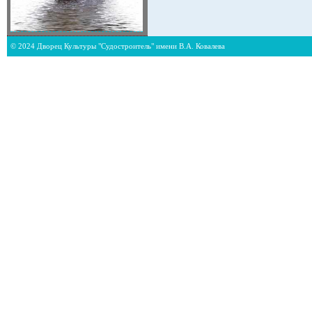
© 2024 Дворец Культуры "Судостроитель" имени В.А. Ковалева