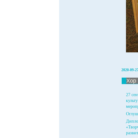
2020-09-2
Хор 
27 се
культ
мероп
Оглуш
Дипло
«Твор
развит