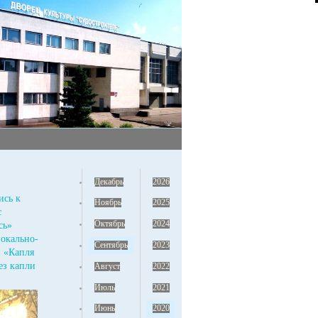
Декабрь
2026
ись к
Ноябрь
2025
с
Октябрь
2024
сь»
окально-
Сентябрь
2023
 «Капля
ез капли
Август
2022
Июль
2021
Июнь
2020