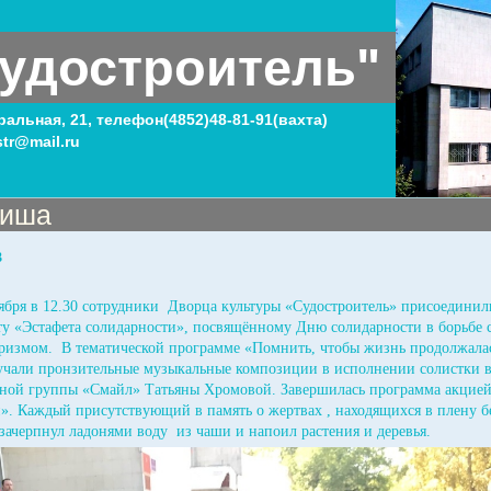
удостроитель"
тральная, 21, телефон(4852)48-81-91(вахта)
tr@mail.ru
иша
3
тября в 12.30 сотрудники Дворца культуры «Судостроитель» присоединил
ту «Эстафета солидарности», посвящённому Дню солидарности в борьбе 
ризмом. В тематической программе «Помнить, чтобы жизнь продолжала
учали пронзительные музыкальные композиции в исполнении солистки в
дной группы «Смайл» Татьяны Хромовой. Завершилась программа акцией
». Каждый присутствующий в память о жертвах , находящихся в плену б
 зачерпнул ладонями воду из чаши и напоил растения и деревья.