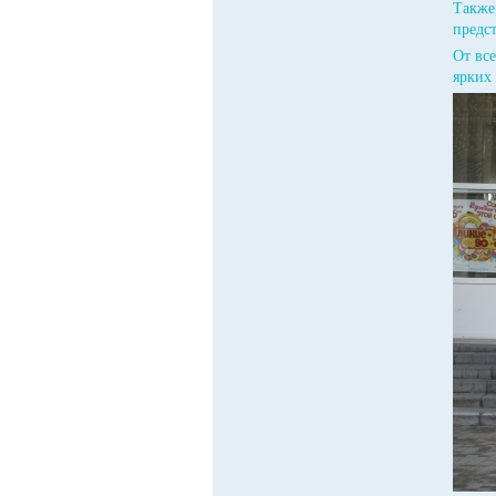
Также
предс
От вс
ярких