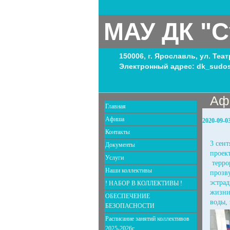
МАУ ДК "С
150006, г. Ярославль, ул. Теа
Электронный адрес: dk_sudos
Аф
Главная
Афиша
2020-09-0
Контакты
3 сен
Документы
проек
Услуги
терро
Наши коллективы
прозв
эстра
! НАБОР В КОЛЛЕКТИВЫ !
жизни
ОБЕСПЕЧЕНИЕ
воды,
БЕЗОПАСНОСТИ
Расписание занятий коллективов
2025-2026г