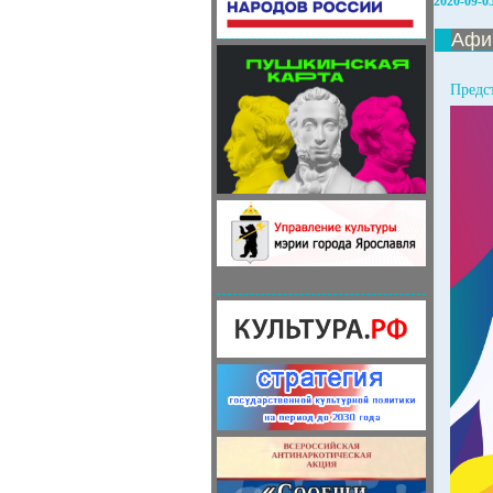
2020-09-0
Афи
Предс