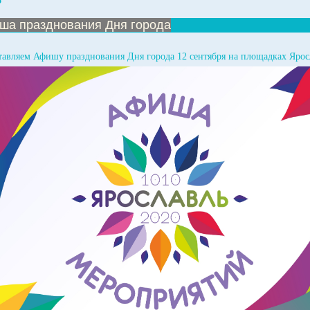
5
ша празднования Дня города
тавляем Афишу празднования Дня города 12 сентября на площадках Ярос