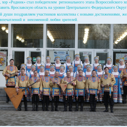
, хор «Родник» стал победителем регионального этапа Всероссийского х
тавить Ярославскую область на уровне Центрального Федерального Округа
ей души поздравляем участников коллектива с новыми достижениями, же
 впечатлений и неизменной любви зрителей.