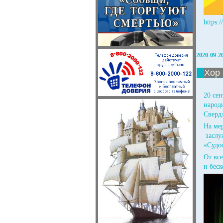
https:
2020-09-2
Хор 
20 се
народ
Сверд
На ме
заслу
«Судо
От вс
и бес