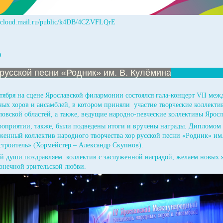
//cloud.mail.ru/public/k4DB/4CZVFLQrE
0
русской песни «Родник» им. В. Кулёмина
нтября на сцене Ярославской филармонии состоялся гала-концерт VII меж
ных хоров и ансамблей, в котором приняли участие творческие коллекти
ловской областей, а также, ведущие народно-певческие коллективы Яросл
роприятии, также, были подведены итоги и вручены награды. Дипломом
женный коллектив народного творчества хор русской песни «Родник» им
строитель» (Хормейстер – Александр Скупнов).
ей души поздравляем коллектив с заслуженной наградой, желаем новых
конечной зрительской любви.