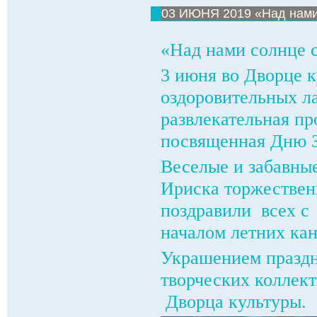
03 ИЮНЯ 2019 «Над нами 
«Над нами солнце с
3 июня во Дворце к
оздоровительных ла
развлекательная пр
посвященная Дню З
Веселые и забавны
Ириска торжествен
поздравили всех с
началом летних кан
Украшением праздн
творческих коллек
Дворца культуры.