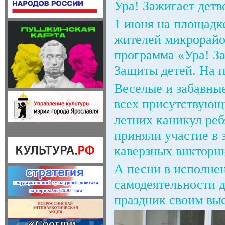
Ура! Зажигает детв
1 июня на площадке
жителей микрорайо
программа «Ура! З
Защиты детей. На п
Веселые и забавны
всех присутствующ
летних каникул реб
приняли участие в 
каверзных викторин
А песни в исполне
самодеятельности 
праздник своим вы