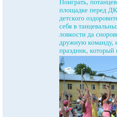
Поиграть, потанцев
площадке перед ДК
детского оздоровит
себя в танцевальны
ловкости да сноров
дружную команду, 
праздник, который 