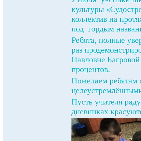
культуры «Судостр
коллектив на прот
под гордым назван
Ребята, полные уве
раз продемонстрир
Павловне Багровой 
процентов.
Пожелаем ребятам 
целеустремлёнными
Пусть учителя раду
дневниках красуютс