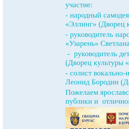
участие:
- народный самоде
«Эллинг» (Дворец 
- руководитель нар
«Узарень» Светлан
- руководитель де
(Дворец культуры «
- солист вокально-
Леонид Бородин (Д
Пожелаем ярославс
публики и отличног