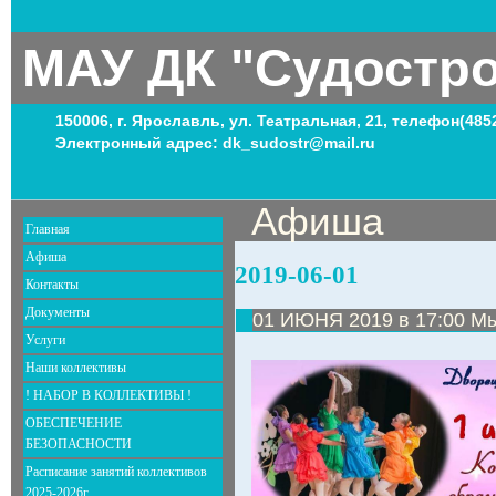
МАУ ДК "Судостр
150006, г. Ярославль, ул. Театральная, 21, телефон(485
Электронный адрес: dk_sudostr@mail.ru
Афиша
Главная
Афиша
2019-06-01
Контакты
Документы
01 ИЮНЯ 2019 в 17:00 Мы
Услуги
Наши коллективы
! НАБОР В КОЛЛЕКТИВЫ !
ОБЕСПЕЧЕНИЕ
БЕЗОПАСНОСТИ
Расписание занятий коллективов
2025-2026г