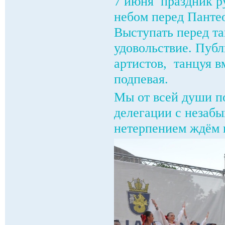
7 июня праздник р
небом перед Пантео
Выступать перед т
удовольствие. Пуб
артистов, танцуя в
подпевая.
Мы от всей души п
делегации с незаб
нетерпением ждём 