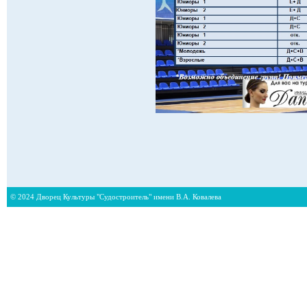
© 2024 Дворец Культуры "Судостроитель" имени В.А. Ковалева