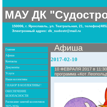
МАУ ДК "Судостр
150006, г. Ярославль, ул. Театральная, 21, телефон(485
Электронный адрес: dk_sudostr@mail.ru
Афиша
Главная
Афиша
2017-02-10
Контакты
Документы
10 ФЕВРАЛЯ 2017 в 11:30
Услуги
программа «Кот Леопольд
Наши коллективы
! НАБОР В КОЛЛЕКТИВЫ !
ОБЕСПЕЧЕНИЕ
БЕЗОПАСНОСТИ
Расписание занятий коллективов
2025-2026г