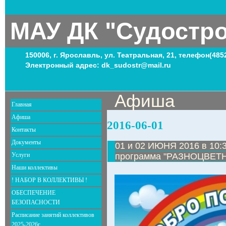
МАУ ДК "Судостр
150006, г. Ярославль, ул. Театральная, 21, телефон(485
Электронный адрес: dk_sudostr@mail.ru
Афиша
Главная
Афиша
2016-06-01
Контакты
Документы
01 и 02 ИЮНЯ 2016 в 10:
Услуги
программа "РАЗНОЦВЕТ
Наши коллективы
! НАБОР В КОЛЛЕКТИВЫ !
ОБЕСПЕЧЕНИЕ
БЕЗОПАСНОСТИ
Расписание занятий коллективов
2025-2026г