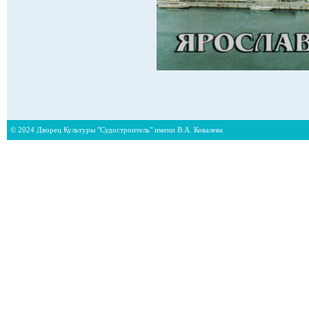
© 2024 Дворец Культуры "Судостроитель" имени В.А. Ковалева