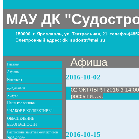
МАУ ДК "Судостр
150006, г. Ярославль, ул. Театральная, 21, телефон(485
Электронный адрес: dk_sudostr@mail.ru
Афиша
Главная
Афиша
2016-10-02
Контакты
Документы
02 ОКТЯБРЯ 2016 в 14:00
Услуги
россыпи…».
Наши коллективы
! НАБОР В КОЛЛЕКТИВЫ !
ОБЕСПЕЧЕНИЕ
БЕЗОПАСНОСТИ
Расписание занятий коллективов
2016-10-15
2025-2026г