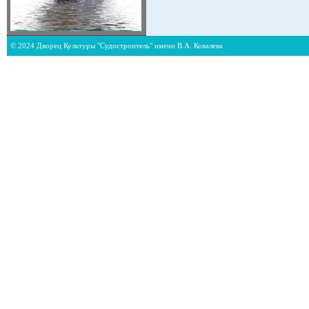
© 2024 Дворец Культуры "Судостроитель" имени В.А. Ковалева