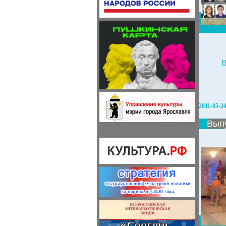
В
2011-05-2
Вып