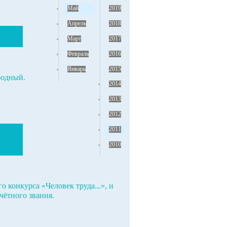
Май
2019
Апрель
2018
Март
2017
Февраль
2016
Январь
2015
бодный.
2014
2013
2012
2011
2010
 конкурса «Человек труда...», и
чётного звания.