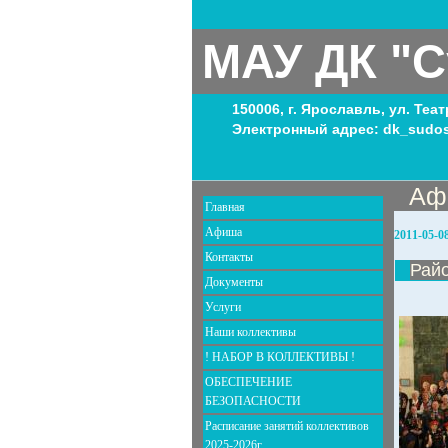
МАУ ДК "С
150006, г. Ярославль, ул. Теа
Электронный адрес: dk_sudos
Аф
Главная
Афиша
2011-05-0
Контакты
Райо
Документы
Услуги
Наши коллективы
! НАБОР В КОЛЛЕКТИВЫ !
ОБЕСПЕЧЕНИЕ
БЕЗОПАСНОСТИ
Расписание занятий коллективов
2025-2026г