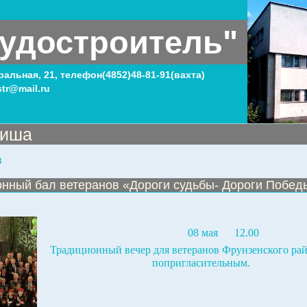
удостроитель"
тральная, 21, телефон(4852)48-81-91(вахта)
tr@mail.ru
иша
8
нный бал ветеранов «Дороги судьбы- Дороги Побед
08 мая
12.00
Традиционный вечер для ветеранов Фрунзенского рай
попригласительным.