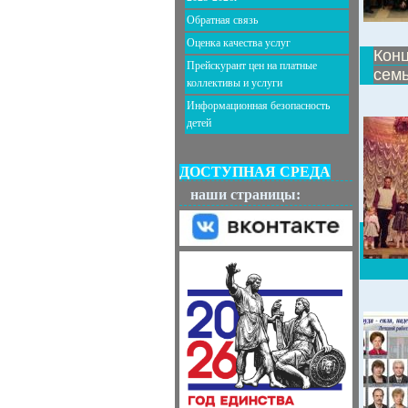
Обратная связь
Оценка качества услуг
Конц
Прейскурант цен на платные
семь
коллективы и услуги
Информационная безопасность
детей
ДОСТУПНАЯ СРЕДА
наши страницы: