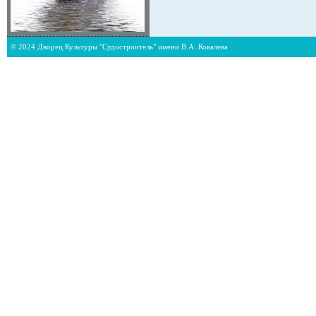
© 2024 Дворец Культуры "Судостроитель" имени В.А. Ковалева