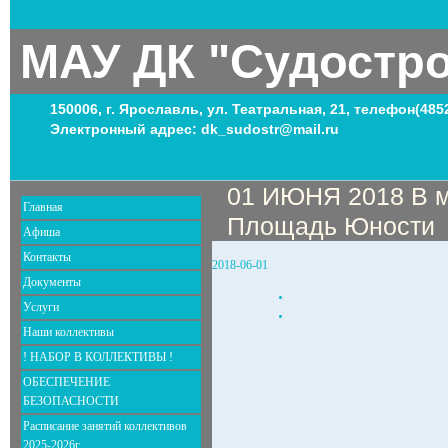
МАУ ДК "Судостр
150006, г. Ярославль, ул. Театральная, 21, телефон(485
Электронный адрес: dk_sudostr@mail.ru
01 ИЮНЯ 2018 В м
Главная
Площадь Юности
Афиша
Контакты
2018-06-01
Документы
Услуги
Наши коллективы
! НАБОР В КОЛЛЕКТИВЫ !
ОБЕСПЕЧЕНИЕ
БЕЗОПАСНОСТИ
Расписание занятий коллективов
2025-2026г