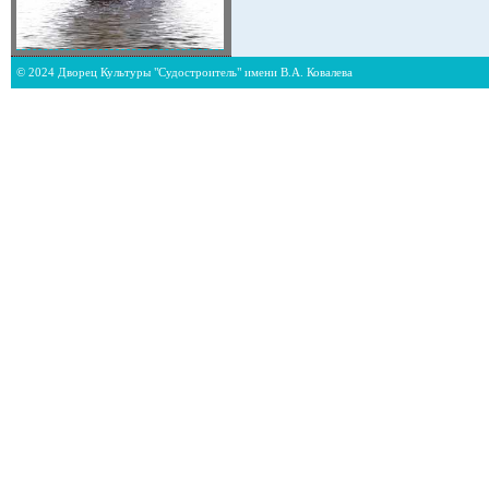
© 2024 Дворец Культуры "Судостроитель" имени В.А. Ковалева