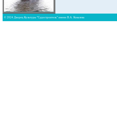
© 2024 Дворец Культуры "Судостроитель" имени В.А. Ковалева