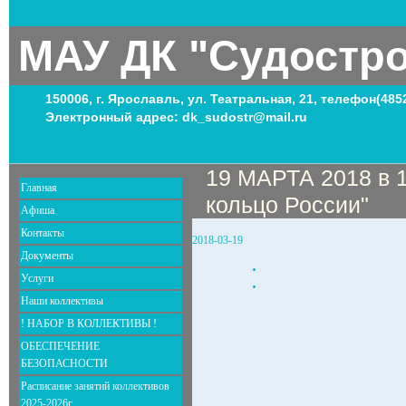
МАУ ДК "Судостр
150006, г. Ярославль, ул. Театральная, 21, телефон(485
Электронный адрес: dk_sudostr@mail.ru
19 МАРТА 2018 в 1
Главная
кольцо России"
Афиша
Контакты
2018-03-19
Документы
Услуги
Наши коллективы
! НАБОР В КОЛЛЕКТИВЫ !
ОБЕСПЕЧЕНИЕ
БЕЗОПАСНОСТИ
Расписание занятий коллективов
2025-2026г