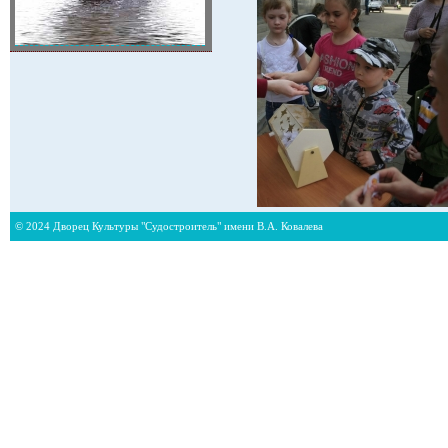
© 2024 Дворец Культуры "Судостроитель" имени В.А. Ковалева