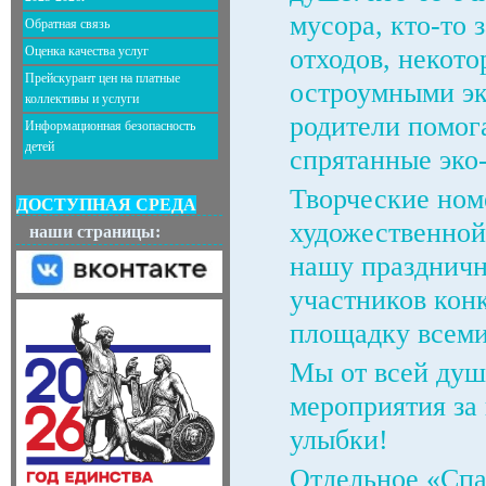
мусора, кто-то
Обратная связь
Оценка качества услуг
отходов, некот
Прейскурант цен на платные
остроумными эк
коллективы и услуги
родители помог
Информационная безопасность
детей
спрятанные эко-
Творческие ном
ДОСТУПНАЯ СРЕДА
художественной
наши страницы:
нашу праздничн
участников кон
площадку всеми
Мы от всей душ
мероприятия за
улыбки!
Отдельное «Спа