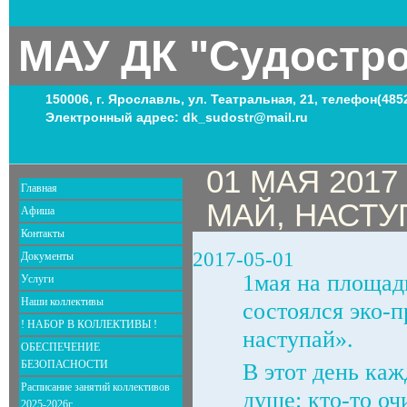
МАУ ДК "Судостр
150006, г. Ярославль, ул. Театральная, 21, телефон(485
Электронный адрес: dk_sudostr@mail.ru
01 МАЯ 2017 
Главная
МАЙ, НАСТУ
Афиша
Контакты
2017-05-01
Документы
1мая на площад
Услуги
Наши коллективы
состоялся эко-
! НАБОР В КОЛЛЕКТИВЫ !
наступай».
ОБЕСПЕЧЕНИЕ
БЕЗОПАСНОСТИ
В этот день ка
Расписание занятий коллективов
душе: кто-то о
2025-2026г