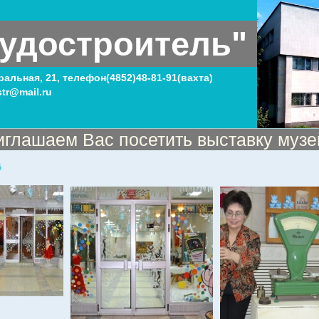
удостроитель"
тральная, 21, телефон(4852)48-81-91(вахта)
tr@mail.ru
иглашаем Вас посетить выставку муз
5