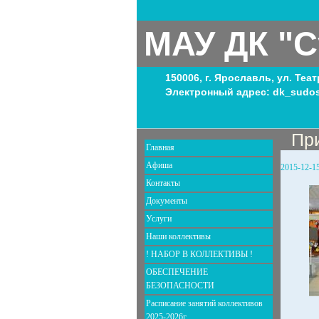
МАУ ДК "С
150006, г. Ярославль, ул. Теа
Электронный адрес: dk_sudos
Пр
Главная
Афиша
2015-12-1
Контакты
Документы
Услуги
Наши коллективы
! НАБОР В КОЛЛЕКТИВЫ !
ОБЕСПЕЧЕНИЕ
БЕЗОПАСНОСТИ
Расписание занятий коллективов
2025-2026г