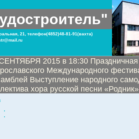
удостроитель"
тральная, 21, телефон(4852)48-81-91(вахта)
tr@mail.ru
 СЕНТЯБРЯ 2015 в 18:30 Праздничная
 Ярославского Международного фестив
самблей Выступление народного само
лектива хора русской песни «Родник
8