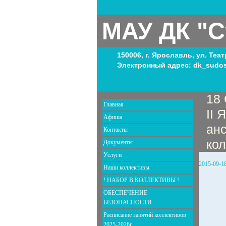
МАУ ДК "С
150006, г. Ярославль, ул. Теа
Электронный адрес: dk_sudos
18
Главная
II
Афиша
ан
Контакты
кол
Документы
Услуги
2015-09-1
Наши коллективы
! НАБОР В КОЛЛЕКТИВЫ !
ОБЕСПЕЧЕНИЕ
БЕЗОПАСНОСТИ
Расписание занятий коллективов
2025-2026г