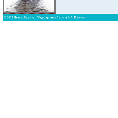
© 2024 Дворец Культуры "Судостроитель" имени В.А. Ковалева