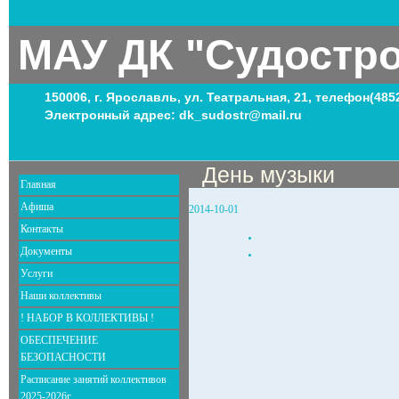
МАУ ДК "Судостр
150006, г. Ярославль, ул. Театральная, 21, телефон(485
Электронный адрес: dk_sudostr@mail.ru
День музыки
Главная
Афиша
2014-10-01
Контакты
Документы
Услуги
Наши коллективы
! НАБОР В КОЛЛЕКТИВЫ !
ОБЕСПЕЧЕНИЕ
БЕЗОПАСНОСТИ
Расписание занятий коллективов
2025-2026г