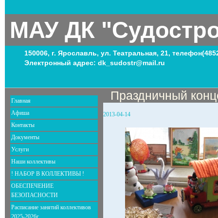
МАУ ДК "Судостр
150006, г. Ярославль, ул. Театральная, 21, телефон(485
Электронный адрес: dk_sudostr@mail.ru
Праздничный конц
Главная
Афиша
2013-04-14
Контакты
Документы
Услуги
Наши коллективы
! НАБОР В КОЛЛЕКТИВЫ !
ОБЕСПЕЧЕНИЕ
БЕЗОПАСНОСТИ
Расписание занятий коллективов
2025-2026г