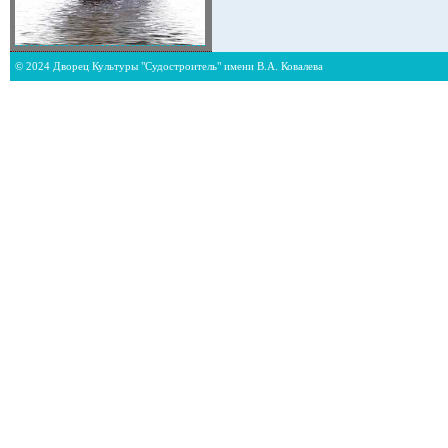
© 2024 Дворец Культуры "Судостроитель" имени В.А. Ковалева