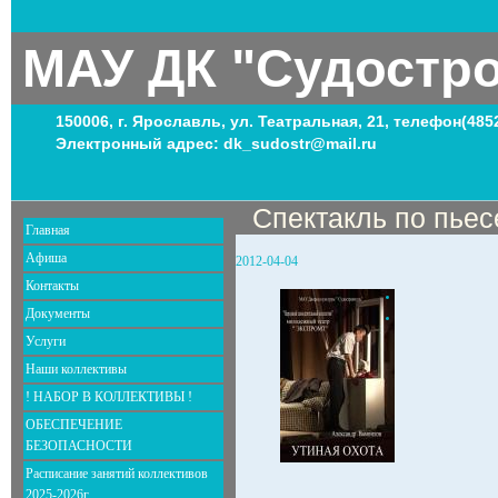
МАУ ДК "Судостр
150006, г. Ярославль, ул. Театральная, 21, телефон(485
Электронный адрес: dk_sudostr@mail.ru
Спектакль по пьес
Главная
Афиша
2012-04-04
Контакты
Документы
Услуги
Наши коллективы
! НАБОР В КОЛЛЕКТИВЫ !
ОБЕСПЕЧЕНИЕ
БЕЗОПАСНОСТИ
Расписание занятий коллективов
2025-2026г