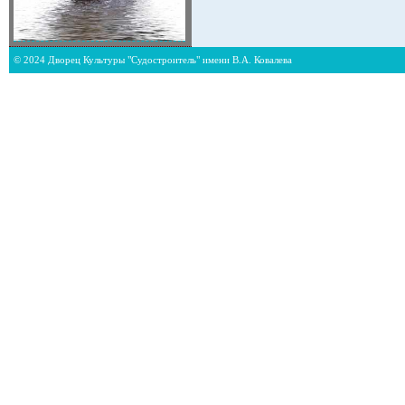
© 2024 Дворец Культуры "Судостроитель" имени В.А. Ковалева