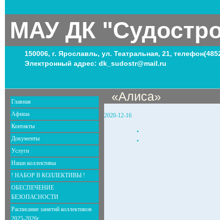
МАУ ДК "Судостр
150006, г. Ярославль, ул. Театральная, 21, телефон(485
Электронный адрес: dk_sudostr@mail.ru
«Алиса»
Главная
Афиша
2020-12-16
Контакты
Документы
Услуги
Наши коллективы
! НАБОР В КОЛЛЕКТИВЫ !
ОБЕСПЕЧЕНИЕ
БЕЗОПАСНОСТИ
Расписание занятий коллективов
2025-2026г