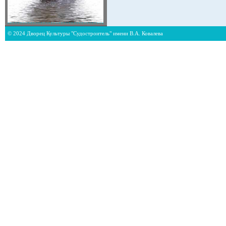
© 2024 Дворец Культуры "Судостроитель" имени В.А. Ковалева